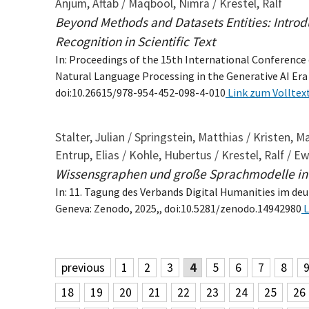
Anjum, Aftab / Maqbool, Nimra / Krestel, Ralf
Beyond Methods and Datasets Entities: Intro
Recognition in Scientific Text
In: Proceedings of the 15th International Conferenc
Natural Language Processing in the Generative AI Era
doi:10.26615/978-954-452-098-4-010
Link zum Volltex
Stalter, Julian / Springstein, Matthias / Kristen, M
Entrup, Elias / Kohle, Hubertus / Krestel, Ralf / E
Wissensgraphen und große Sprachmodelle in 
In: 11. Tagung des Verbands Digital Humanities im d
Geneva: Zenodo, 2025,, doi:10.5281/zenodo.14942980
L
previous
1
2
3
4
5
6
7
8
18
19
20
21
22
23
24
25
26