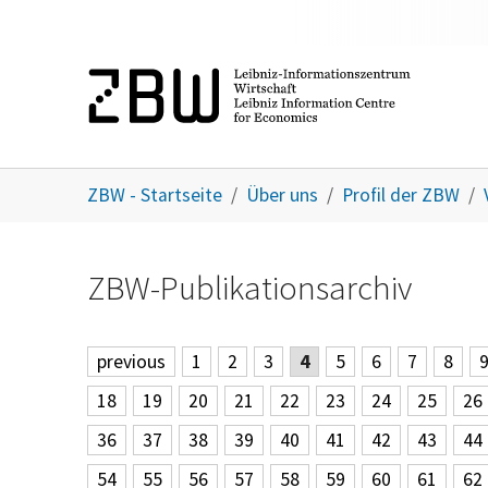
Skip to main content
You are here:
ZBW - Startseite
Über uns
Profil der ZBW
ZBW-Publikationsarchiv
previous
1
2
3
4
5
6
7
8
18
19
20
21
22
23
24
25
26
36
37
38
39
40
41
42
43
44
54
55
56
57
58
59
60
61
62