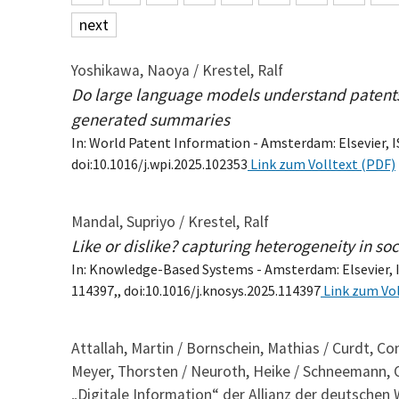
next
Yoshikawa, Naoya / Krestel, Ralf
Do large language models understand patents?
generated summaries
In: World Patent Information - Amsterdam: Elsevier, IS
doi:10.1016/j.wpi.2025.102353
Link zum Volltext (PDF)
Mandal, Supriyo / Krestel, Ralf
Like or dislike? capturing heterogeneity in 
In: Knowledge-Based Systems - Amsterdam: Elsevier, ISS
114397,, doi:10.1016/j.knosys.2025.114397
Link zum Vol
Attallah, Martin / Bornschein, Mathias / Curdt, Co
Meyer, Thorsten / Neuroth, Heike / Schneemann, Ca
„Digitale Information“ der Allianz der deutschen 