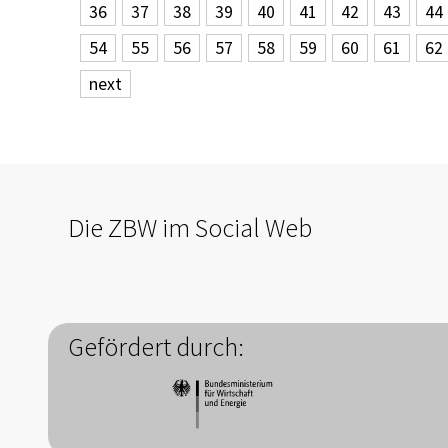
36
37
38
39
40
41
42
43
44
54
55
56
57
58
59
60
61
62
next
Die ZBW im Social Web
Gefördert durch: