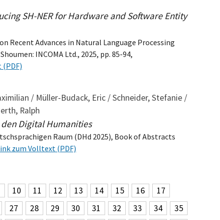
ducing SH-NER for Hardware and Software Entity
e on Recent Advances in Natural Language Processing
 Shoumen: INCOMA Ltd., 2025, pp. 85-94,
t (PDF)
aximilian / Müller-Budack, Eric / Schneider, Stefanie /
werth, Ralph
den Digital Humanities
eutschsprachigen Raum (DHd 2025), Book of Abstracts
ink zum Volltext (PDF)
9
10
11
12
13
14
15
16
17
27
28
29
30
31
32
33
34
35