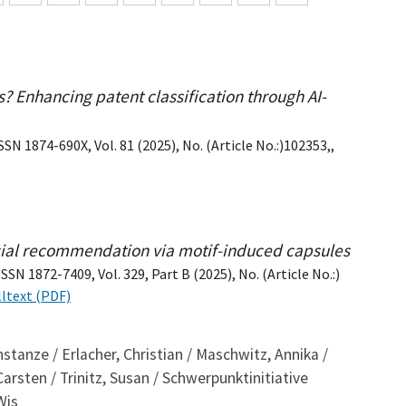
 Enhancing patent classification through AI-
SN 1874-690X, Vol. 81 (2025), No. (Article No.:)102353,,
social recommendation via motif-induced capsules
N 1872-7409, Vol. 329, Part B (2025), No. (Article No.:)
ltext (PDF)
nstanze / Erlacher, Christian / Maschwitz, Annika /
rsten / Trinitz, Susan / Schwerpunktinitiative
Wis