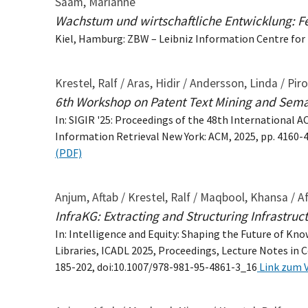
Saam, Marianne
Wachstum und wirtschaftliche Entwicklung: Fe
Kiel, Hamburg: ZBW – Leibniz Information Centre for
Krestel, Ralf / Aras, Hidir / Andersson, Linda / Piro
6th Workshop on Patent Text Mining and Sem
In: SIGIR '25: Proceedings of the 48th International
Information Retrieval New York: ACM, 2025, pp. 4160-
(PDF)
Anjum, Aftab / Krestel, Ralf / Maqbool, Khansa 
InfraKG: Extracting and Structuring Infrastruct
In: Intelligence and Equity: Shaping the Future of Kn
Libraries, ICADL 2025, Proceedings, Lecture Notes in 
185-202, doi:10.1007/978-981-95-4861-3_16
Link zum V