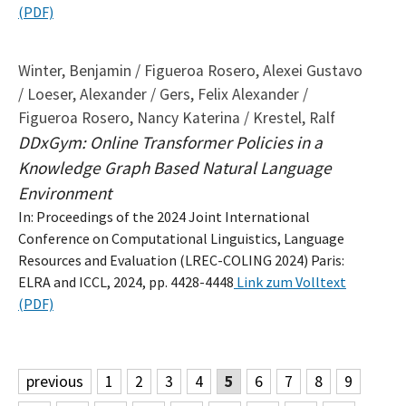
(PDF)
Winter, Benjamin / Figueroa Rosero, Alexei Gustavo
/ Loeser, Alexander / Gers, Felix Alexander /
Figueroa Rosero, Nancy Katerina / Krestel, Ralf
DDxGym: Online Transformer Policies in a
Knowledge Graph Based Natural Language
Environment
In: Proceedings of the 2024 Joint International
Conference on Computational Linguistics, Language
Resources and Evaluation (LREC-COLING 2024) Paris:
ELRA and ICCL, 2024, pp. 4428-4448
Link zum Volltext
(PDF)
previous
1
2
3
4
5
6
7
8
9