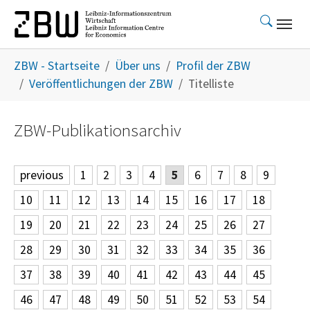
Skip to main content
You are here:
ZBW - Startseite
Über uns
Profil der ZBW
Veröffentlichungen der ZBW
Titelliste
ZBW-Publikationsarchiv
previous
1
2
3
4
5
6
7
8
9
10
11
12
13
14
15
16
17
18
19
20
21
22
23
24
25
26
27
28
29
30
31
32
33
34
35
36
37
38
39
40
41
42
43
44
45
46
47
48
49
50
51
52
53
54