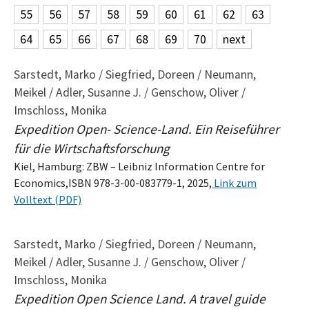
55
56
57
58
59
60
61
62
63
64
65
66
67
68
69
70
next
Sarstedt, Marko / Siegfried, Doreen / Neumann,
Meikel / Adler, Susanne J. / Genschow, Oliver /
Imschloss, Monika
Expedition Open- Science-Land. Ein Reiseführer
für die Wirtschaftsforschung
Kiel, Hamburg: ZBW – Leibniz Information Centre for
Economics,ISBN 978-3-00-083779-1, 2025,
Link zum
Volltext (PDF)
Sarstedt, Marko / Siegfried, Doreen / Neumann,
Meikel / Adler, Susanne J. / Genschow, Oliver /
Imschloss, Monika
Expedition Open Science Land. A travel guide