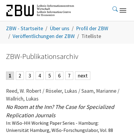
Skip to main content
You are here:
ZBW - Startseite
Über uns
Profil der ZBW
Veröffentlichungen der ZBW
Titelliste
ZBW-Publikationsarchiv
1
2
3
4
5
6
7
next
Reed, W. Robert / Röseler, Lukas / Saam, Marianne /
Wallrich, Lukas
No Room at the Inn? The Case for Specialized
Replication Journals
In: WiSo-HH Working Paper Series - Hamburg:
Universität Hamburg, WiSo-Forschungslabor, Vol. 88