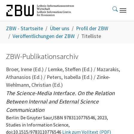
Skip to main content
You are here:
ZBW - Startseite
Über uns
Profil der ZBW
Veröffentlichungen der ZBW
Titelliste
ZBW-Publikationsarchiv
Broer, Irene (Ed.) / Lemke, Steffen (Ed.) / Mazarakis,
Athanasios (Ed.) / Peters, Isabella (Ed.) / Zinke-
Wehlmann, Christian (Ed.)
The Science-Media Interface. On the Relation
Between Internal and External Science
Communication
Berlin: De Gruyter Saur,ISBN 9783110776546, 2023,
Studies in Information Science,
doi:10.1515/9783110776546
Link zum Volltext (PDF)