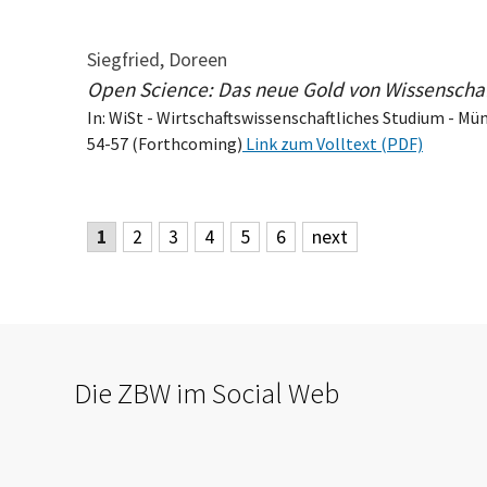
Siegfried, Doreen
Open Science: Das neue Gold von Wissenscha
In: WiSt - Wirtschaftswissenschaftliches Studium - Münc
54-57 (Forthcoming)
Link zum Volltext (PDF)
1
2
3
4
5
6
next
Die ZBW im Social Web