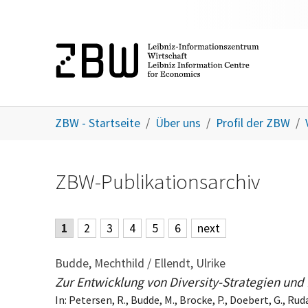
Skip to main content
You are here:
ZBW - Startseite
Über uns
Profil der ZBW
ZBW-Publikationsarchiv
1
2
3
4
5
6
next
Budde, Mechthild / Ellendt, Ulrike
Zur Entwicklung von Diversity-Strategien und
In: Petersen, R., Budde, M., Brocke, P., Doebert, G., Ru