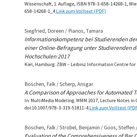
Wissenschaft, 1. Auflage, ISBN 978-3-658-14268-1, Wies
658-14268-1_4
Link zum Volltext (PDF)
Siegfried, Doreen / Pianos, Tamara
Informationskompetenz bei Studierenden der 
einer Online-Befragung unter Studierenden d
Hochschulen 2017
Kiel, Hamburg: ZBW – Leibniz Information Centre for
Böschen, Falk / Scherp, Ansgar
A Comparison of Approaches for Automated Tex
In: MultiMedia Modeling. MMM 2017, Lecture Notes in 
doi:10.1007/978-3-319-51811-4
Link zum Volltext (PDF
Böschen, Falk / Strobel, Benjamin / Goos, Steffen 
Evaluation of the Comprehensiveness of Bar C