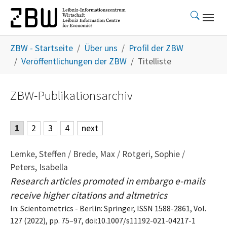
Skip to main content
You are here:
ZBW - Startseite
Über uns
Profil der ZBW
Veröffentlichungen der ZBW
Titelliste
ZBW-Publikationsarchiv
1
2
3
4
next
Lemke, Steffen / Brede, Max / Rotgeri, Sophie /
Peters, Isabella
Research articles promoted in embargo e-mails
receive higher citations and altmetrics
In: Scientometrics - Berlin: Springer, ISSN 1588-2861, Vol.
127 (2022), pp. 75–97, doi:10.1007/s11192-021-04217-1