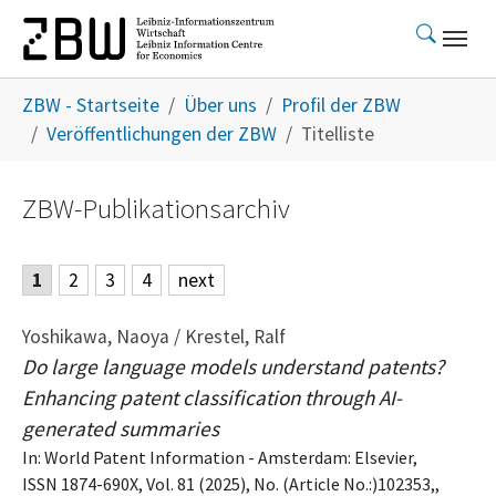
Skip to main content
You are here:
ZBW - Startseite
Über uns
Profil der ZBW
Veröffentlichungen der ZBW
Titelliste
ZBW-Publikationsarchiv
1
2
3
4
next
Yoshikawa, Naoya / Krestel, Ralf
Do large language models understand patents?
Enhancing patent classification through AI-
generated summaries
In: World Patent Information - Amsterdam: Elsevier,
ISSN 1874-690X, Vol. 81 (2025), No. (Article No.:)102353,,