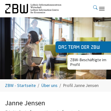
Skip to main content
Das Team der ZBW
ZBW-Beschäftigte im
Profil
You are here:
ZBW - Startseite
Über uns
Profil Janne Jensen
Janne Jensen