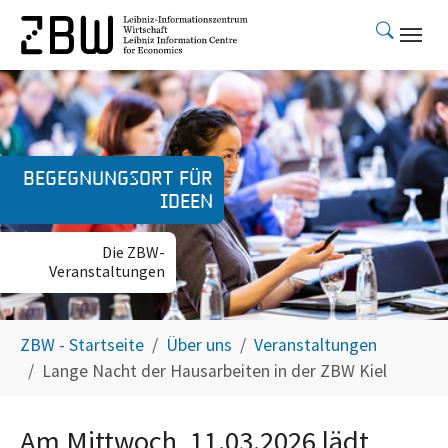
Skip to main content
Begegnungsort für
Ideen
Die ZBW-
Veranstaltungen
You are here:
ZBW - Startseite
Über uns
Veranstaltungen
Lange Nacht der Hausarbeiten in der ZBW Kiel
Am Mittwoch, 11.03.2026 lädt