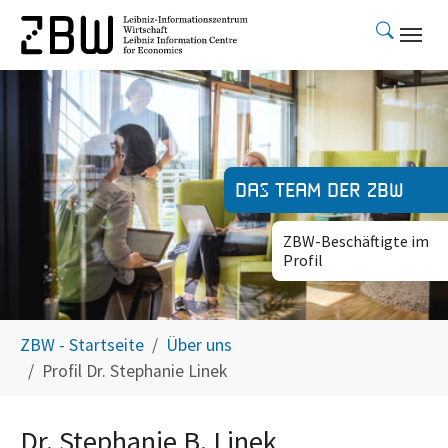
Skip to main content
Das Team der ZBW
ZBW-Beschäftigte im
Profil
You are here:
ZBW - Startseite
Über uns
Profil Dr. Stephanie Linek
Dr. Stephanie B. Linek