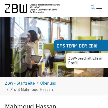
Skip to main content
Das Team der ZBW
ZBW-Beschäftigte im
Profil
You are here:
ZBW - Startseite
Über uns
Profil Mahmoud Hassan
Mahmoud Hassan