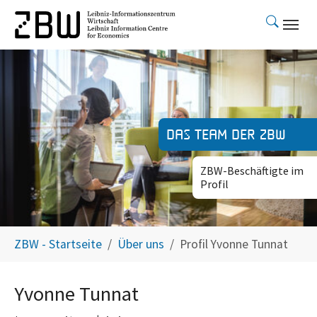
Skip to main content
Das Team der ZBW
ZBW-Beschäftigte im
Profil
You are here:
ZBW - Startseite
Über uns
Profil Yvonne Tunnat
Yvonne Tunnat