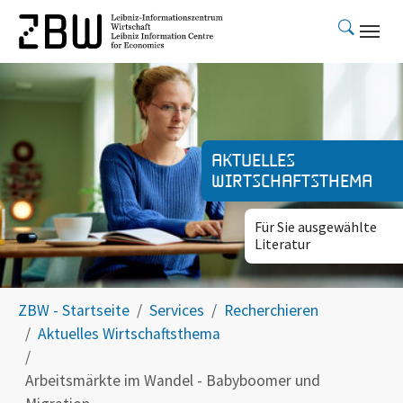
Skip to main content
Aktuelles
Wirtschaftsthema
Für Sie ausgewählte
Literatur
You are here:
ZBW - Startseite
Services
Recherchieren
Aktuelles Wirtschaftsthema
Arbeitsmärkte im Wandel - Babyboomer und