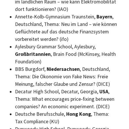
im ländlichen Raum – wie kann Elektromobilität
dort funktionieren? (IAO)
Annette-Kolb-Gymnasium Traunstein,
Bayern
,
Deutschland, Thema: Neu im Land – wie können
Geflüchtete auf das deutsche Finanzsystem
vorbereitet werden? (ifo)
Aylesbury Grammar School, Aylesbury,
Großbritannien
, Brain Food (McKinsey, Health
Foundation)
BBS Burgdorf,
Niedersachsen
, Deutschland,
Thema: Die Ökonomie von Fake News: Freie
Meinung, falscher Glaube und Zensur? (DICE)
Decatur High School, Decatur, Georgia,
USA
,
Thema: What encourages price-fixing between
companies? An economic experiment. (DICE)
Deutsche Berufsschule,
Hong Kong
, Thema:
Tax Compliance (KU)
Dunwoody High School, Dunwoody, Georgia,