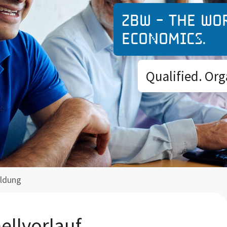
ZBW - The wo
economics.
Qualified. Org
ldung
ellvorlauf