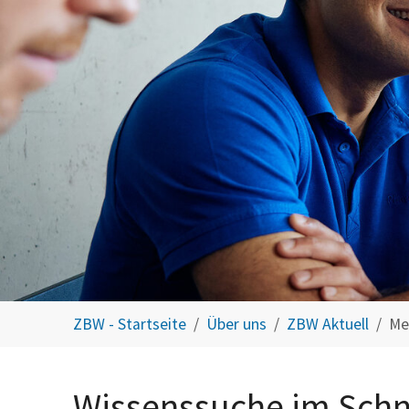
You are here:
ZBW - Startseite
Über uns
ZBW Aktuell
Me
Wissenssuche im Schn