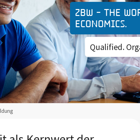
ZBW - The wo
economics.
Qualified. Org
ldung
t als Kernwert der