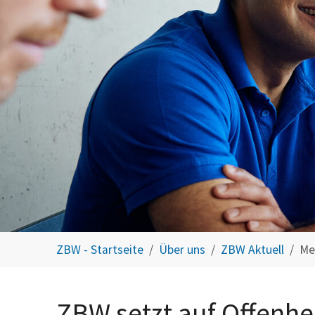
You are here:
ZBW - Startseite
Über uns
ZBW Aktuell
Me
ZBW setzt auf Offenhei