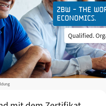
ZBW - The wo
economics.
Qualified. Org
ldung
d mit dem Zertifikat