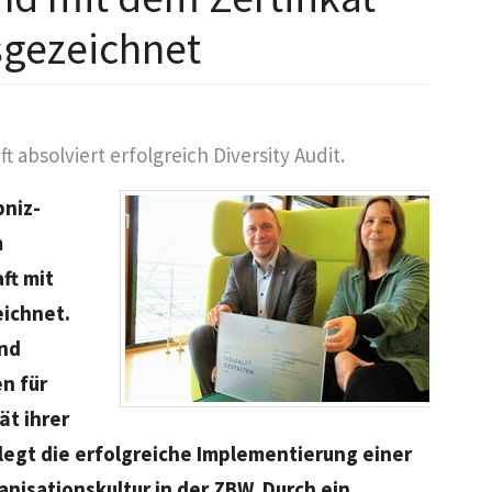
usgezeichnet
absolviert erfolgreich Diversity Audit.
bniz-
m
ft mit
eichnet.
and
n für
ät ihrer
legt die erfolgreiche Implementierung einer
anisationskultur in der ZBW. Durch ein