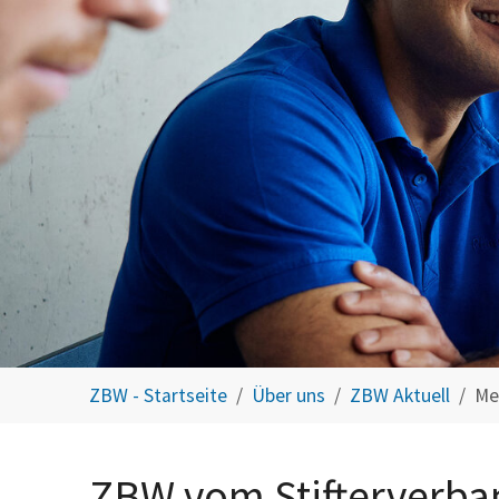
You are here:
ZBW - Startseite
Über uns
ZBW Aktuell
Me
ZBW vom Stifterverban