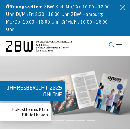
Öffnungszeiten:
ZBW Kiel: Mo/Do: 10:00 - 18:00
Uhr. Di/Mi/Fr: 8:30 - 16:00 Uhr. ZBW Hamburg:
Mo/Do: 10:00 - 18:00 Uhr. Di/Mi/Fr: 10:00 - 16:00
Uhr.
Skip to main content
Expedition Open-
Science-Land
Previous
Ne
Eine Peer-to-Peer-
Publikation explizit
für die BWL-
Forschung