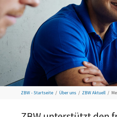
You are here:
ZBW - Startseite
Über uns
ZBW Aktuell
Me
ZBW unterstützt den f