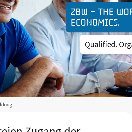
ZBW - The wo
economics.
Qualified. Org
ldung
reien Zugang der