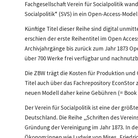
Fachgesellschaft Verein für Socialpolitik wand
Socialpolitik“ (SVS) in ein Open-Access-Model
Künftige Titel dieser Reihe sind digital unmit
erschien der erste Reihentitel im Open Acces
Archivjahrgänge bis zurück zum Jahr 1873 Op
über 700 Werke frei verfügbar und nachnutzb
Die ZBW trägt die Kosten für Produktion und
Titel auch über das Fachrepository EconStor z
neuen Modell daher keine Gebühren (= Book 
Der Verein für Socialpolitik ist eine der grö
Deutschland. Die Reihe „Schriften des Vereins f
Gründung der Vereinigung im Jahr 1873. In d
Ökonom:innen wie Ludwig von Mises, Friedric