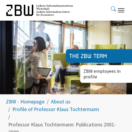
Skip to main content
The ZBW team
ZBW employees in
profile
You are here:
ZBW - Homepage
About us
Profile of Professor Klaus Tochtermann
Professor Klaus Tochtermann: Publications 2001-