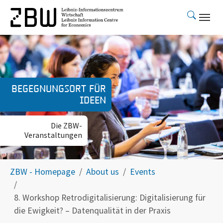
Skip to main content
Begegnungsort für
Ideen
Die ZBW-
Veranstaltungen
You are here:
ZBW - Homepage
About us
Events
8. Workshop Retrodigitalisierung: Digitalisierung für
die Ewigkeit? – Datenqualität in der Praxis