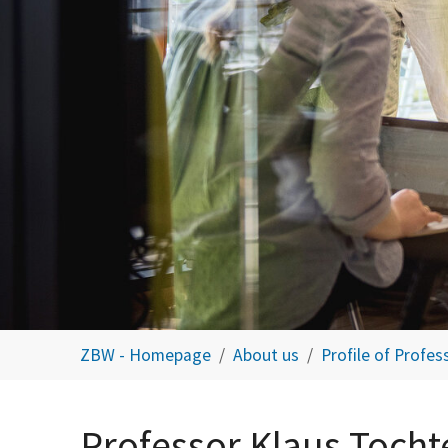
You are here:
ZBW - Homepage
About us
Profile of Profe
Professor Klaus Toch