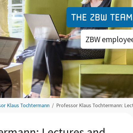
The ZBW team
ZBW employees
ssor Klaus Tochtermann
Professor Klaus Tochtermann: Lec
termann: Lectures and